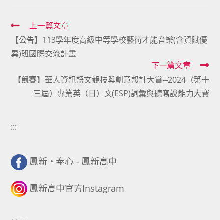
Read
上一篇文章
【公告】113學年度高級中等學校藝術才能音樂(含資賦優
more
異)班國際交流計畫
articles
下一篇文章
【競賽】華人資訊語文競技與創意設計大賞─2024（第十
三屆）專業英（日）文(ESP)詞彙與聽寫說能力大賽
:::
鳳新・奉心 - 鳳新高中
鳳新高中官方Instagram