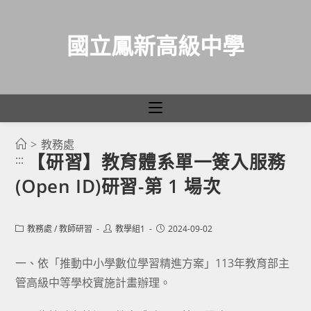
國立鳳新高級中學
>
教務處
跳
【研習】教育體系單一簽入服務
:::
轉
(Open ID)研習-第 1 場次
至
主
要
Post
Post
Post
教務處
/
教師研習
教學組1
2024-09-02
category:
author:
published:
內
容
一、依「推動中小學數位學習精進方案」113年教育部主
管高級中等學校實施計畫辦理。