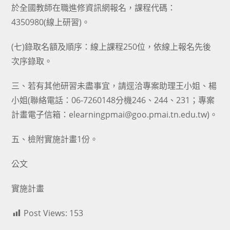
於全國教師在職進修資訊網報名，課程代碼：
4350980(線上研習)。
(七)錄取名額及順序：線上課程250位，依線上報名先後
次序錄取。
三、若有其他研習未盡事宜，請逕洽專案助理王小姐、楊
小姐(聯絡電話：06-7260148分機246、244、231；專案
計畫電子信箱：elearningpmai@goo.pmai.tn.edu.tw)。
五、檢附實施計畫1份。
公文
實施計畫
Post Views:
153