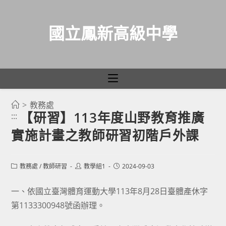
國立鳳新高級中學
>
教務處
跳
【研習】113年度山野教育推廣
:::
轉
實施計畫之教師研習初階戶外課
至
主
要
Post
Post
Post
教務處
/
教師研習
教學組1
2024-09-03
category:
author:
published:
內
容
一、依國立臺灣體育運動大學113年8月28日臺體產休字
第1133300948號函辦理。