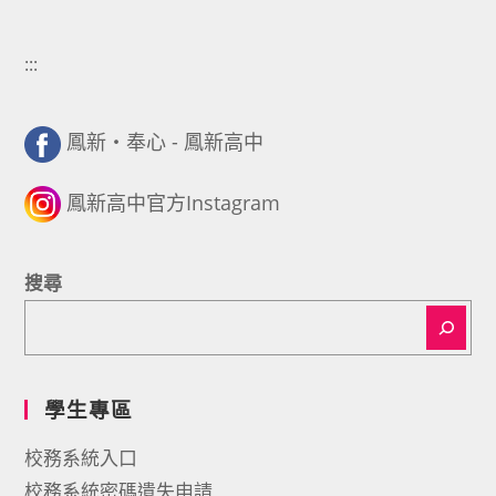
:::
鳳新・奉心 - 鳳新高中
鳳新高中官方Instagram
搜尋
學生專區
校務系統入口
校務系統密碼遺失申請