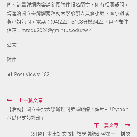
四、計畫詳細內容請參閱附件報名簡章，如有相關疑問，
請逕洽國立臺灣體育運動大學承辦人員詹小姐、盧小姐或
黃小姐詢問，電話：(04)2221-3108分機3422，電子郵件
信箱：mtedu2024@gm.ntus.edu.tw。
公文
附件
Post Views:
182
Read
上一篇文章
【活動】國立臺北大學辦理同步遠距線上課程–「Python
more
基礎程式設計班」
articles
下一篇文章
【研習】本土語文教師教學增能研習第十一梯次