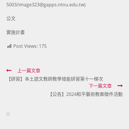
5003/image323@gapps.ntnu.edu.tw)
公文
實施計畫
Post Views:
175
Read
上一篇文章
【研習】本土語文教師教學增能研習第十一梯次
more
下一篇文章
articles
【公告】2024和平藝術教案徵件活動
:::