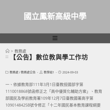
國立鳳新高級中學
>
教務處
跳
【公告】數位教與學工作坊
:::
轉
至
主
Post
Post
Post
教務處
/
教務處公告
教學組1
2024-09-03
category:
author:
published:
要
一、依據教育部111年3月1日臺教授國部字第
內
1110018868號函修正之「高中優質化輔助方案」、教育
容
部國民及學前教育署109年12月7日臺教國署高字第
1090148425B號令修正「十二年國民基本教育課程綱要