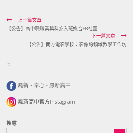
Read
上一篇文章
【公告】高中職職業與科系入班媒合FB社團
more
下一篇文章
articles
【公告】南方電影學校：影像跨領域教學工作坊
:::
鳳新・奉心 - 鳳新高中
鳳新高中官方Instagram
搜尋