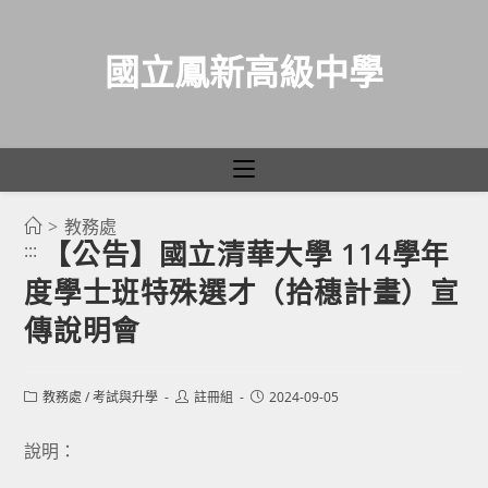
國立鳳新高級中學
>
教務處
跳
【公告】國立清華大學 114學年
:::
轉
度學士班特殊選才（拾穗計畫）宣
至
主
傳說明會
要
內
Post
Post
Post
教務處
/
考試與升學
註冊組
2024-09-05
容
category:
author:
published:
說明：