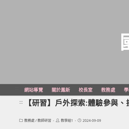
跳
轉
至
主
:::
網站導覽
關於鳳新
校長室
教務處
學
要
內
【研習】戶外探索:體驗參與
:::
容
Post
Post
Post
教務處
/
教師研習
教學組1
2024-09-09
category:
author:
published: