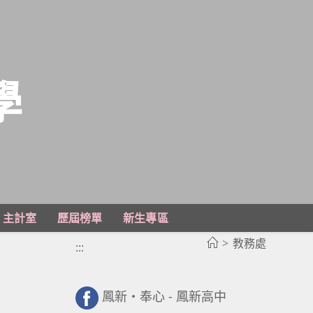
學
主計室
歷屆榜單
新生專區
>
教務處
:::
鳳新・奉心 - 鳳新高中