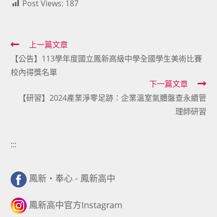
Post Views:
187
Read
上一篇文章
【公告】113學年度國立鳳新高級中學全國學生美術比賽
more
校內得獎名單
articles
下一篇文章
【研習】2024產業淨零足跡：企業溫室氣體盤查永續管
理師研習
:::
鳳新・奉心 - 鳳新高中
鳳新高中官方Instagram