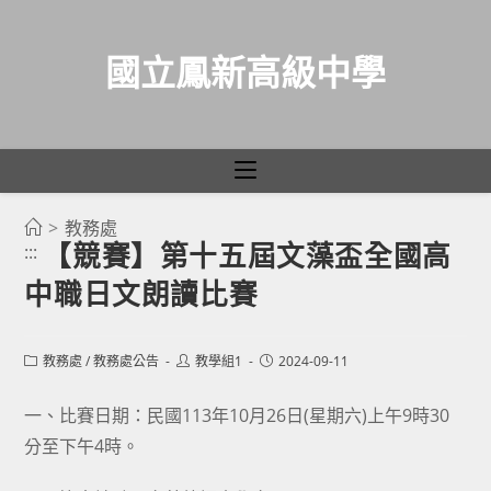
國立鳳新高級中學
>
教務處
跳
【競賽】第十五屆文藻盃全國高
:::
轉
中職日文朗讀比賽
至
主
要
Post
Post
Post
教務處
/
教務處公告
教學組1
2024-09-11
category:
author:
published:
內
容
一、比賽日期：民國113年10月26日(星期六)上午9時30
分至下午4時。