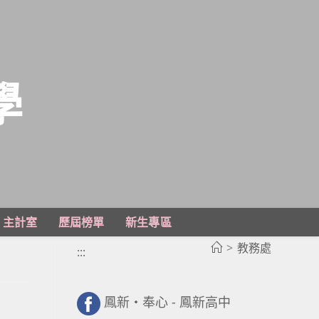
學
主計室
歷屆榜單
新生專區
>
教務處
:::
鳳新・奉心 - 鳳新高中