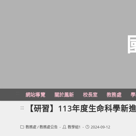
跳
轉
至
主
:::
網站導覽
關於鳳新
校長室
教務處
學
要
內
【研習】113年度生命科學新
:::
容
Post
Post
Post
教務處
/
教務處公告
教學組1
2024-09-12
category:
author:
published: