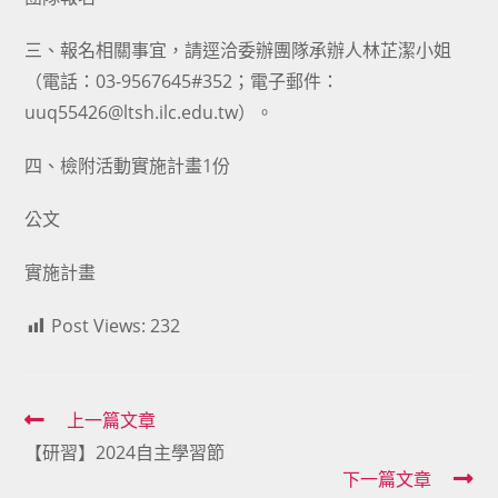
三、報名相關事宜，請逕洽委辦團隊承辦人林芷潔小姐
（電話：03-9567645#352；電子郵件：
uuq55426@ltsh.ilc.edu.tw）。
四、檢附活動實施計畫1份
公文
實施計畫
Post Views:
232
Read
上一篇文章
【研習】2024自主學習節
more
下一篇文章
articles