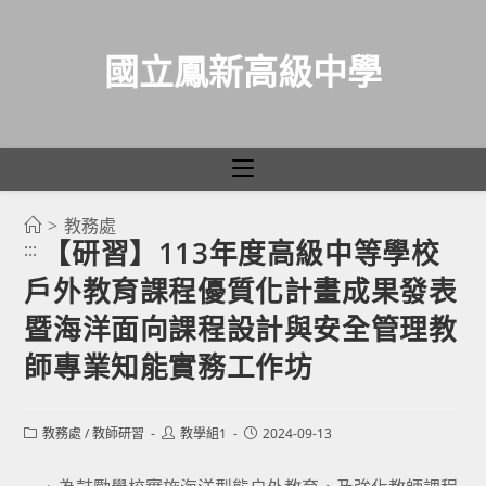
國立鳳新高級中學
>
教務處
跳
【研習】113年度高級中等學校
:::
轉
戶外教育課程優質化計畫成果發表
至
主
暨海洋面向課程設計與安全管理教
要
師專業知能實務工作坊
內
容
Post
Post
Post
教務處
/
教師研習
教學組1
2024-09-13
category:
author:
published: