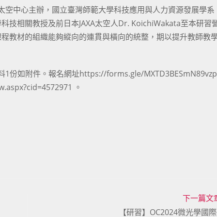
太空中心主辦，國立臺灣師範大學科技應用與人力資源發展學系
教授及前日本JAXA太空人Dr. KoichiWakata至本研習
課程教材的組織能夠縱向的連貫與橫向的統整，期以提升教師教
報名網址https://forms.gle/MXTD3BESmN89vzp
ew.aspx?cid=4572971 。
下一篇文
【研習】OC2024微光學國