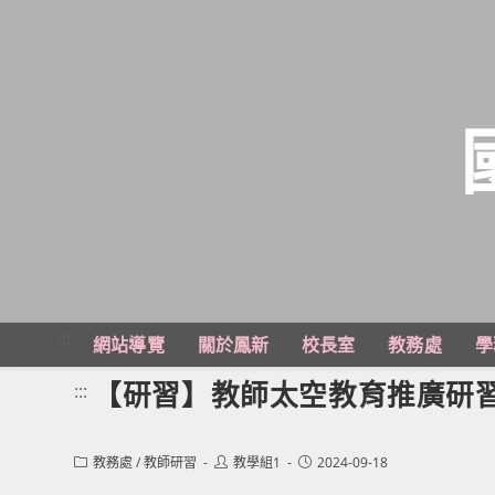
跳
轉
至
主
:::
網站導覽
關於鳳新
校長室
教務處
學
要
內
【研習】教師太空教育推廣研
:::
容
Post
Post
Post
教務處
/
教師研習
教學組1
2024-09-18
category:
author:
published: