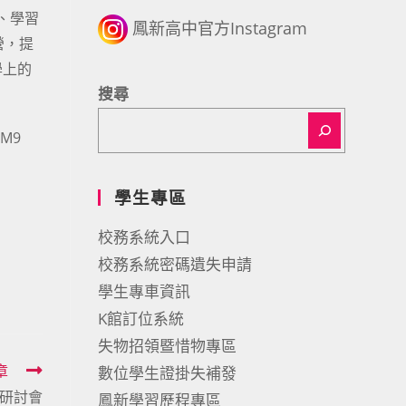
、學習
鳳新高中官方Instagram
營，提
學上的
搜尋
M9
學生專區
校務系統入口
校務系統密碼遺失申請
學生專車資訊
K館訂位系統
失物招領暨惜物專區
章
數位學生證掛失補發
際研討會
鳳新學習歷程專區