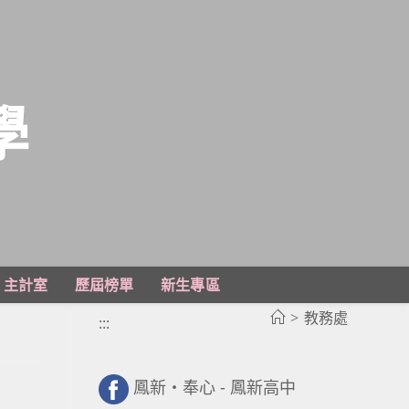
學
主計室
歷屆榜單
新生專區
>
教務處
:::
鳳新・奉心 - 鳳新高中