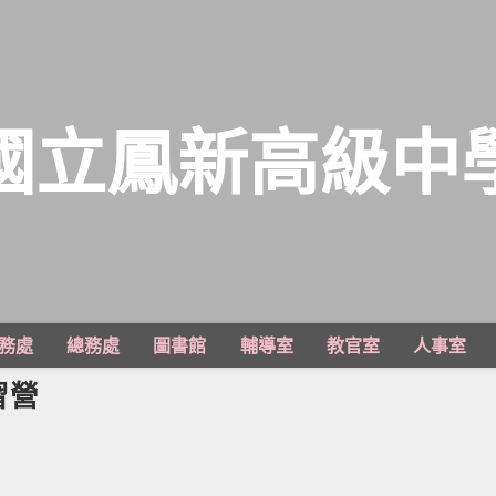
國立鳳新高級中
務處
總務處
圖書館
輔導室
教官室
人事室
習營