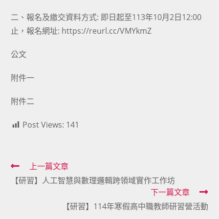
二、報名及繳交資料方式: 即日起至113年10月2日12:00
止，報名網址: https://reurl.cc/VMYkmZ
公文
附件一
附件二
Post Views:
141
Read
上一篇文章
【研習】人工智慧與數理邏輯跨領域實作工作坊
more
下一篇文章
articles
【研習】114年寒假高中職教師研習營活動