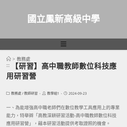
國立鳳新高級中學
>
教務處
跳
【研習】高中職教師數位科技應
:::
轉
用研習營
至
主
要
Post
Post
Post
教務處
/
教師研習
教學組1
2024-09-23
category:
author:
published:
內
容
一、為能增強高中職老師們在數位教學工具應用上的專業
能力，特舉辧「高教深耕研習活動-高中職教師數位科技
應用研習營」，藉本研習活動提供考取證照的機會。