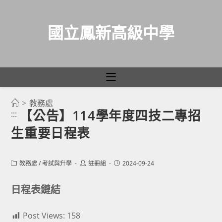
國立鳳新高級中學
>
教務處
跳
【公告】114學年度四技二專招
:::
轉
生重要日程表
至
主
要
Post
Post
Post
教務處
/
考試與升學
註冊組
2024-09-24
category:
author:
published:
內
容
日程表鏈結
Post Views:
158