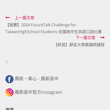
Read
上一篇文章
【競賽】2024 FutureTalk Challenge for
more
TaiwanHighSchool Students-全國高中生英語口說比賽
articles
下一篇文章
【研習】靜宜大學磨課師課程
:::
鳳新・奉心 - 鳳新高中
鳳新高中官方Instagram
搜尋