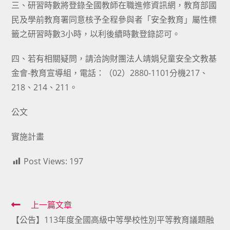
三、研習時數將登錄全國教師在職進修資訊網，教育部國
民及學前教育署同意核予全程參與者「安全教育」屬性標
籤之研習時數3小時，以利後續時數登錄認可。
四、若有相關疑問，請洽詢財團法人靖娟兒童安全文教基
金會-教育宣導組，電話：（02）2880-1101分機217、
218、214、211。
公文
實施計畫
Post Views:
197
Read
上一篇文章
【公告】113年度全國高級中等學校性別平等教育議題融
more