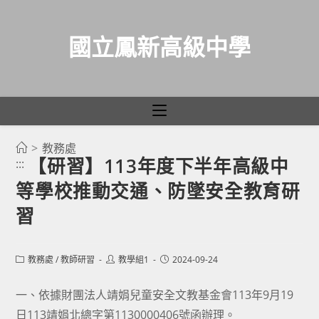
國立鳳新高級中學
>
教務處
跳
【研習】113年度下半年高級中
:::
轉
等學校推動交通、防墜安全教育研
至
主
習
要
內
Post
Post
Post
教務處
/
教師研習
教學組1
2024-09-24
容
category:
author:
published:
一、依據財團法人靖娟兒童安全文教基金會113年9月19
日113靖娟北總字第1130000406號函辦理。