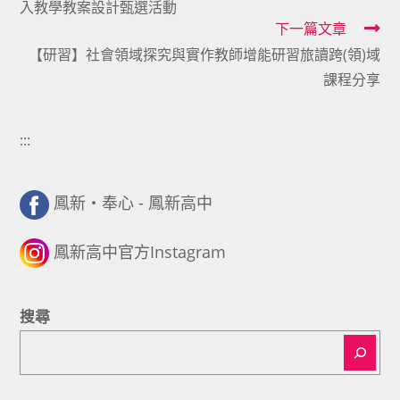
入教學教案設計甄選活動
articles
下一篇文章
【研習】社會領域探究與實作教師增能研習旅讀跨(領)域
課程分享
:::
鳳新・奉心 - 鳳新高中
鳳新高中官方Instagram
搜尋