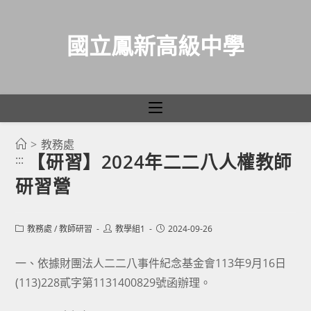
國立鳳新高級中學
>
教務處
跳
【研習】2024年二二八人權教師
:::
轉
研習營
至
主
要
Post
Post
Post
教務處
/
教師研習
教學組1
2024-09-26
category:
author:
published:
內
容
一、依據財團法人二二八事件紀念基金會113年9月16日
(113)228貳字第1131400829號函辦理。