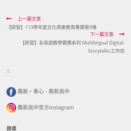
Read
上一篇文章
【研習】113學年度文化資產教育專題第9場
more
下一篇文章
articles
【研習】全英語教學實務系列 Multilingual Digital-
Storytellin工作坊
:::
鳳新・奉心 - 鳳新高中
鳳新高中官方Instagram
搜尋