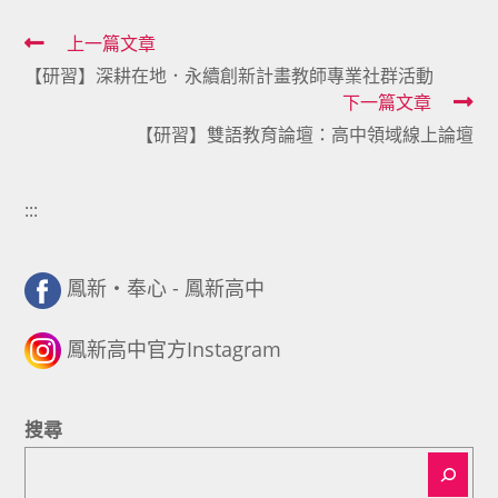
Read
上一篇文章
【研習】深耕在地．永續創新計畫教師專業社群活動
more
下一篇文章
articles
【研習】雙語教育論壇：高中領域線上論壇
:::
鳳新・奉心 - 鳳新高中
鳳新高中官方Instagram
搜尋