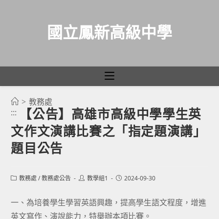
國立鳳新高級中學
>
教務處
跳
【公告】高雄市高級中學學生英
:::
轉
文作文演講比賽之「指定題演講」
至
主
題目公告
要
內
Post
Post
Post
教務處
/
教務處公告
教學組1
2024-09-30
容
category:
author:
published:
一、為培養學生學習英語興趣，提高學生語文程度，增進
英文寫作、演說能力，特舉辦本項比賽。