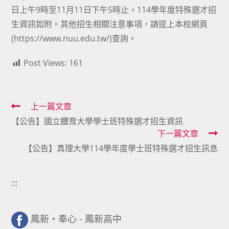
日上午9時至11月11日下午5時止，114學年度特殊選才招
生資訊如附。其他招生相關注意事項，請逕上本校網頁
(
https://www.nuu.edu.tw/
)查詢。
Post Views:
161
Read
上一篇文章
【公告】國立體育大學學士班特殊選才招生資訊
more
下一篇文章
articles
【公告】真理大學114學年度學士班特殊選才招生訊息
:::
鳳新・奉心 - 鳳新高中