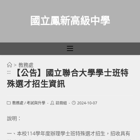
國立鳳新高級中學
>
教務處
跳
【公告】國立聯合大學學士班特
:::
轉
殊選才招生資訊
至
主
要
Post
Post
Post
教務處
/
考試與升學
註冊組
2024-10-07
category:
author:
published:
內
容
說明：
一、本校114學年度辦理學士班特殊選才招生，招收具有