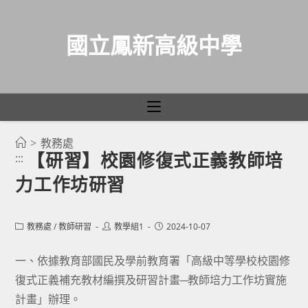
國立鳳新高級中學
>
教務處
跳
【研習】校園修復式正義教師培
:::
轉
力工作坊研習
至
主
要
Post
Post
Post
教務處
/
教師研習
教學組1
2024-10-07
category:
author:
published:
內
容
一、依據教育部國民及學前教育署「高級中等學校校園修
復式正義補充教材編撰及研習計畫─教師培力工作坊實施
計畫」辦理。