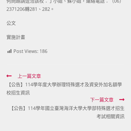
何問題請逕洽該校：丁小姐、蘇小姐，連絡電話：（06）
2371206轉281、282。
公文
實施計畫
Post Views:
186
Read
上一篇文章
【公告】114學年度大學辦理特殊選才及資安外加名額學
more
校招生資訊
articles
下一篇文章
【公告】114學年國立臺灣海洋大學大學部特殊選才招生
考試相關資訊