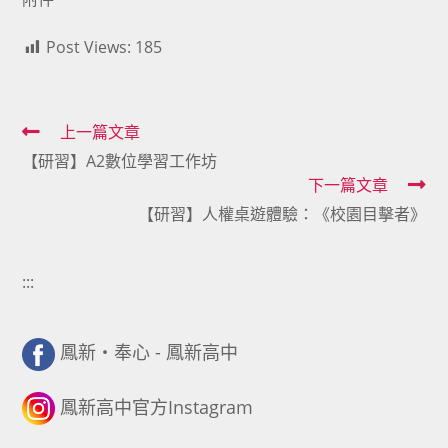
Post Views:
185
Read
上一篇文章
【研習】A2數位學習工作坊
more
下一篇文章
articles
【研習】人權桌遊體驗：《校園目擊者》
:::
鳳新・奉心 - 鳳新高中
鳳新高中官方Instagram