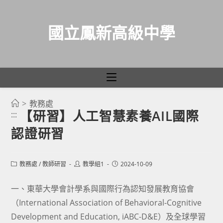
國立鳳新高級中學
>
教務處
跳
【研習】人工智慧素養AIL國際
:::
轉
認證研習
至
主
要
Post
Post
Post
教務處
/
教師研習
教學組1
2024-10-09
category:
author:
published:
內
容
一、東華大學會計學系與國際行為認知發展教育協會
（International Association of Behavioral-Cognitive
Development and Education, iABC-D&E）及全球學習