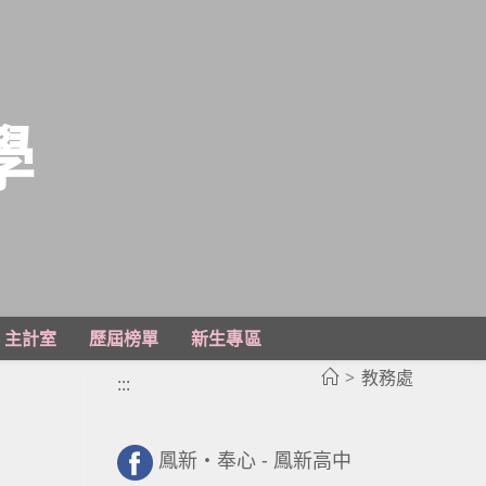
學
主計室
歷屆榜單
新生專區
>
教務處
:::
鳳新・奉心 - 鳳新高中