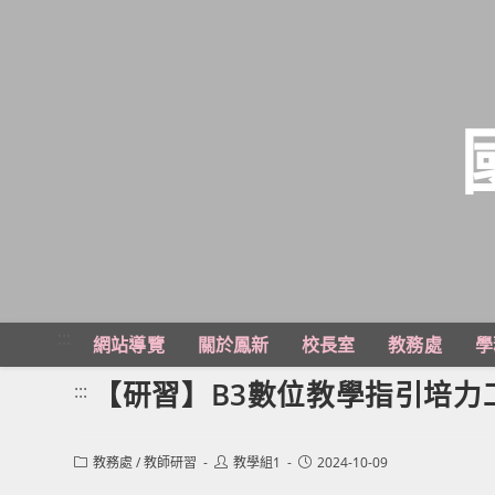
跳
轉
至
主
:::
網站導覽
關於鳳新
校長室
教務處
學
要
內
【研習】B3數位教學指引培力
:::
容
Post
Post
Post
教務處
/
教師研習
教學組1
2024-10-09
category:
author:
published: