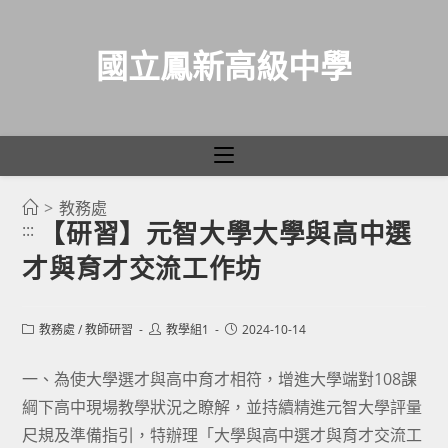
國立鳳新高級中學
>
教務處
跳
【研習】元智大學大學與高中選
:::
轉
才與育才交流工作坊
至
主
要
Post
Post
Post
教務處
/
教師研習
教學組1
2024-10-14
category:
author:
published:
內
容
一、為使大學選才與高中育才相符，增進大學端對108課
綱下高中現場教學狀況之瞭解，並持續精進元智大學評量
尺規及準備指引，特辦理「大學與高中選才與育才交流工