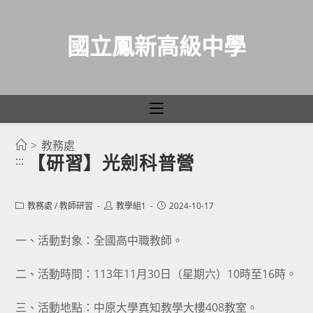
國立鳳新高級中學
>
教務處
跳
【研習】光劍科普營
:::
轉
至
主
Post
Post
Post
教務處
/
教師研習
教學組1
2024-10-17
category:
author:
published:
要
一、活動對象：全國高中職教師。
內
容
二、活動時間：113年11月30日（星期六）10時至16時。
三、活動地點：中原大學真知教學大樓408教室。