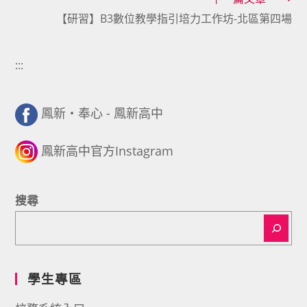
articles
【研習】B3數位教學指引培力工作坊-北區第四場
:::
鳳新・奉心 - 鳳新高中
鳳新高中官方Instagram
搜尋
學生專區