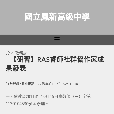
國立鳳新高級中學
>
教務處
跳
【研習】RAS睿師社群協作家成
:::
轉
果發表
至
主
要
Post
Post
Post
教務處
/
教師研習
教學組1
2024-10-18
category:
author:
published:
內
容
一、依教育部113年10月15日臺教師（三）字第
1130104530號函辦理。