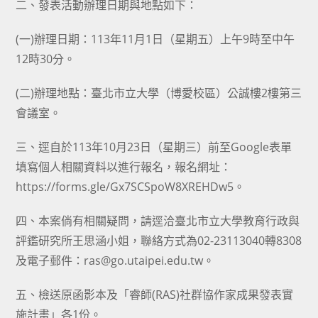
二、發表活動辦理日期與地點如下：
(一)辦理日期：113年11月1日（星期五）上午9時至中午
12時30分。
(二)辦理地點：臺北市立大學（博愛校區）公誠樓2樓第三
會議室。
三、逕自於113年10月23日（星期三）前至Google表單
填寫個人相關資料以進行報名，報名網址：
https://forms.gle/Gx7SCSpoW8XREHDw5。
四、本案倘有相關疑問，請逕洽臺北市立大學教育行政與
評鑑研究所王思涵小姐，聯絡方式為02-23113040轉8308
及電子郵件：ras@go.utaipei.edu.tw。
五、檢送原函影本及「睿師(RAS)社群協作家成果發表實
施計畫」各1份。