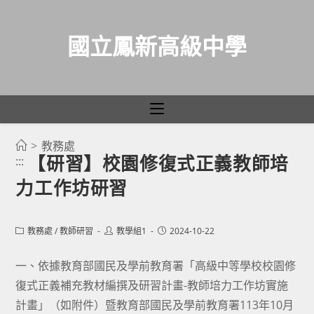
國立鳳新高級中學
>
教務處
跳
【研習】校園修復式正義教師培
:::
轉
力工作坊研習
至
主
要
Post
Post
Post
教務處
/
教師研習
教學組1
2024-10-22
category:
author:
published:
內
容
一、依據教育部國民及學前教育署「高級中等學校校園修
復式正義補充教材編撰及研習計畫-教師培力工作坊實施
計畫」（如附件）暨教育部國民及學前教育署113年10月