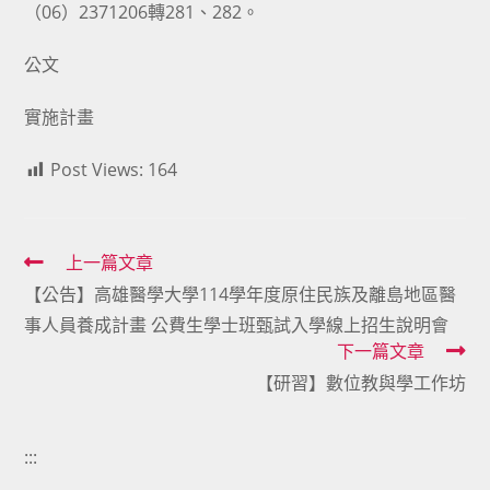
（06）2371206轉281、282。
公文
實施計畫
Post Views:
164
Read
上一篇文章
【公告】高雄醫學大學114學年度原住民族及離島地區醫
more
事人員養成計畫 公費生學士班甄試入學線上招生說明會
articles
下一篇文章
【研習】數位教與學工作坊
:::