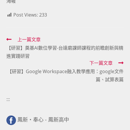
海報
Post Views:
233
Read
上一篇文章
【研習】奠基AI數位學習-台達磨課師課程的前瞻創新與精
more
進實踐研習
articles
下一篇文章
【研習】Google Workspace融入教學應用：google文件
篇、試算表篇
:::
鳳新・奉心 - 鳳新高中