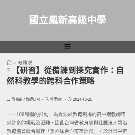
國立鳳新高級中學
>
教務處
跳
【研習】從備課到探究實作：自
:::
轉
然科教學的跨科合作策略
至
主
要
Post
Post
Post
教務處
/
教師研習
教學組1
2024-10-25
category:
author:
published:
內
容
一、108課綱的推動，為奔波於教育現場的高中職教師帶
來許多的挑戰及困難，因此台灣省教育會與社團法人慧治
教育協會聯合辦理「第六屆合心育苗計畫」，於計畫中定