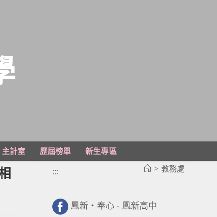
學
主計室
歷屆榜單
新生專區
>
教務處
相
:::
鳳新・奉心 - 鳳新高中