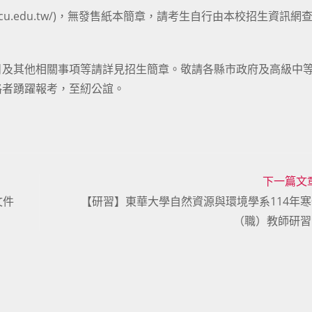
cu.edu.tw/
)，無發售紙本簡章，請考生自行由本校招生資訊網
目及其他相關事項等請詳見招生簡章。敬請各縣市政府及高級中
格者踴躍報考，至紉公誼。
下一篇文
文件
【研習】東華大學自然資源與環境學系114年
（職）教師研習