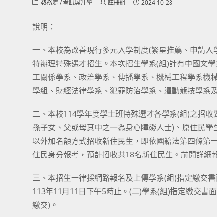
Post
Post
Post
教務處
/
考試與升學
註冊組
2024-10-28
category:
author:
published:
說明：
一、本校為改善現行多元入學制度(繁星推薦、申請入學
特辦理特殊選才招生。本次招生學系(組)計有中國文
工關係學系、政治學系、傳播學系、機械工程學系機
學組、財經法律學系、犯罪防治學系、運動競技學系及
二、本校114學年度學士班特殊選才各學系(組)之招
孫子女、父或母其中之一為身心障礙人士)、原住民學
以外加名額方式招收新住民生，即依國籍法第四條第
住民身分報考，預計招收共18名新住民生。前開詳細
三、本招生一律採網路報名及上傳學系(組)指定繳交書面
113年11月11日下午5時止。(二)學系(組)指定繳交
繳交)。