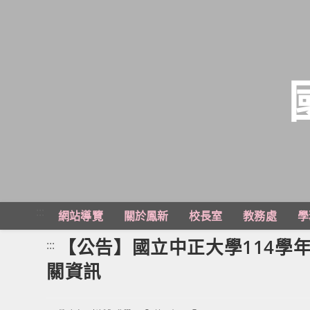
跳
轉
至
主
:::
網站導覽
關於鳳新
校長室
教務處
學
要
內
【公告】國立中正大學114學
:::
容
關資訊