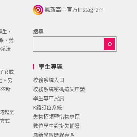
鳳新高中官方Instagram
學生，
搜尋
系、勞
學系法
學生專區
子女或
校務系統入口
生。另
得依新
校務系統密碼遺失申請
學生專車資訊
K館訂位系統
9時起至
失物招領暨惜物專區
傳方式
數位學生證掛失補發
鳳新學習歷程專區