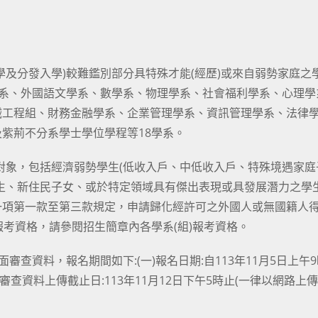
及分發入學)較難鑑別部分具特殊才能(經歷)或來自弱勢家庭之
學系、外國語文學系、數學系、物理學系、社會福利學系、心理學
械工程組、財務金融學系、企業管理學系、資訊管理學系、法律
紫荊不分系學士學位學程等18學系。
收對象，包括經濟弱勢學生(低收入戶、中低收入戶、特殊境遇家庭
生、新住民子女、或於特定領域具有傑出表現或具發展潛力之學
一項第一款至第三款規定，申請歸化經許可之外國人或無國籍人
報考資格，請參閱招生簡章內各學系(組)報考資格。
審查資料，報名期間如下:(一)報名日期:自113年11月5日上午
書面審查資料上傳截止日:113年11月12日下午5時止(一律以網路上