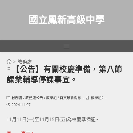
國立鳳新高級中學
>
教務處
跳
【公告】有關校慶準備，第八節
:::
轉
課業輔導停課事宜。
至
主
要
Post
Post
教務處
/
教務處公告
/
教學組
/
首頁最新消息
教學組2
category:
author:
內
Post
2024-11-07
published:
容
11月11日(一)至11月15日(五)為校慶準備週~