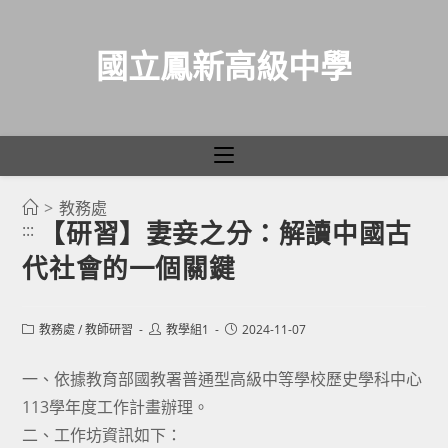
國立鳳新高級中學
>
教務處
跳
【研習】妻妾之分：解讀中國古
:::
轉
代社會的一個關鍵
至
主
要
Post
Post
Post
教務處
/
教師研習
教學組1
2024-11-07
category:
author:
published:
內
容
一、依據教育部國教署普通型高級中等學校歷史學科中心
113學年度工作計畫辦理。
二、工作坊資訊如下：