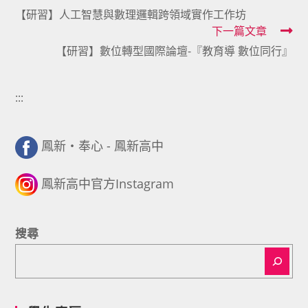
【研習】人工智慧與數理邏輯跨領域實作工作坊
more
下一篇文章
articles
【研習】數位轉型國際論壇-『教育導 數位同行』
:::
鳳新・奉心 - 鳳新高中
鳳新高中官方Instagram
搜尋