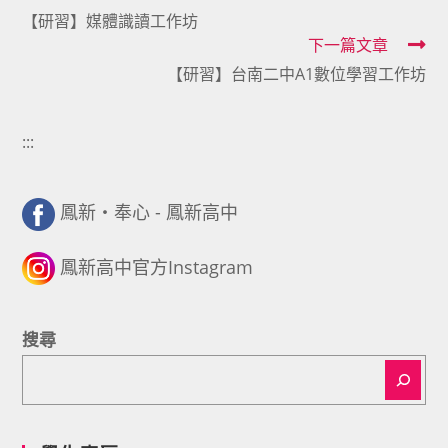
【研習】媒體識讀工作坊
more
下一篇文章
articles
【研習】台南二中A1數位學習工作坊
:::
鳳新・奉心 - 鳳新高中
鳳新高中官方Instagram
搜尋