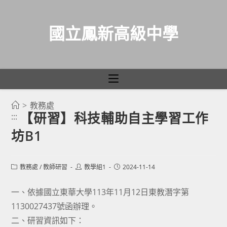
國立鳳新高級中學
>
教務處
跳
【研習】科技輔助自主學習工作
:::
轉
坊B1
至
主
要
Post
Post
Post
教務處
/
教師研習
教學組1
2024-11-14
category:
author:
published:
內
容
一、依據國立東華大學113年11月12日東教潛字第
1130027437號函辦理。
二、研習資訊如下：