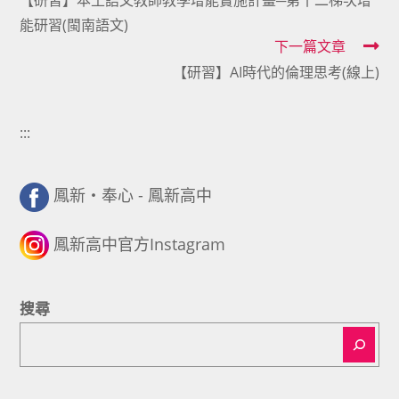
【研習】本土語文教師教學增能實施計畫─第十二梯次增
more
能研習(閩南語文)
articles
下一篇文章
【研習】AI時代的倫理思考(線上)
:::
鳳新・奉心 - 鳳新高中
鳳新高中官方Instagram
搜尋