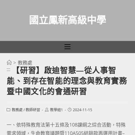
國立鳳新高級中學
>
教務處
跳
【研習】啟迪智慧—從人事智
:::
轉
能、到存在智能的理念與教育實務
至
主
暨中國文化的會通研習
要
內
Post
Post
Post
教務處
/
教師研習
教學組1
2024-11-15
容
category:
author:
published:
一、依特殊教育法第十五條及108課綱之綜合活動，特殊
需求領域，生命教育議題暨110A505結餘款再運用計畫–