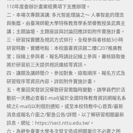
110年度委辦計畫案經費項下支應辦理。
二、本場次專題演講: 多元智能理論之～ 人事智能的理念
與衡鑑，由臺灣師範大學特殊教育學系榮譽教授吳武典主
講；主題論壇、主題座談與討論回應詳如附件實施計畫。
三、研習採實體及視訊方式併行，全程參與者核給3小時
研習時數。實體地點：本校圖書資訊館二樓C207推廣教
室；採線上參與者，報名時請註記線上參與，審核錄取後
將於研習前三天提供視訊連結等資訊。
四、講題及講師簡介、參加對象、錄取順序、報名方式及
研習程序等資訊內容，詳如附件實施計畫。
五、考量因突發狀況導致研習需臨時變動，請學員們於活
動前一天務必查看E-mail(留於全國特殊教育資訊網報名系
統之E-mail)以利個別通知，或至本校特教中心首頁/最新
消息或報名介面之/緊急公告/詳閱，以了解研習相關最新
訊息，網址：https://sect.nttu.edu.tw/。
六、為避免臺東大學多次發文造成相關單位不必要之困