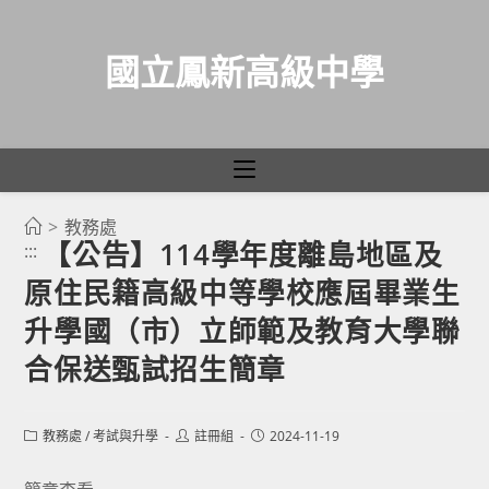
國立鳳新高級中學
>
教務處
跳
【公告】114學年度離島地區及
:::
轉
原住民籍高級中等學校應屆畢業生
至
主
升學國（市）立師範及教育大學聯
要
合保送甄試招生簡章
內
容
Post
Post
Post
教務處
/
考試與升學
註冊組
2024-11-19
category:
author:
published: