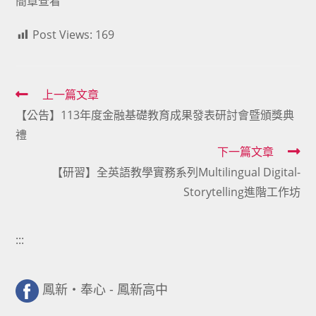
簡章查看
Post Views:
169
Read
上一篇文章
【公告】113年度金融基礎教育成果發表研討會暨頒獎典
more
禮
articles
下一篇文章
【研習】全英語教學實務系列Multilingual Digital-
Storytelling進階工作坊
:::
鳳新・奉心 - 鳳新高中