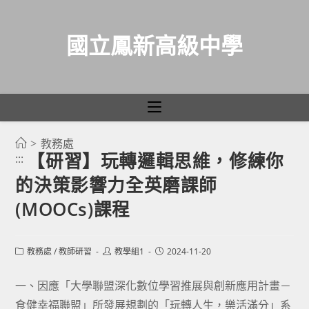
國立鳳新高級中學
>
教務處
跳
【研習】玩轉邏輯思維，修練你
:::
轉
的決策影響力全英磨課師
至
主
(MOOCs)課程
要
內
Post
Post
Post
教務處
/
教師研習
教學組1
2024-11-20
容
category:
author:
published:
一、因應「大學聯盟深化數位學習推展與創新應用計畫－
食健幸福聯盟」所發展規劃的「玩轉人生，樂活滿分」系