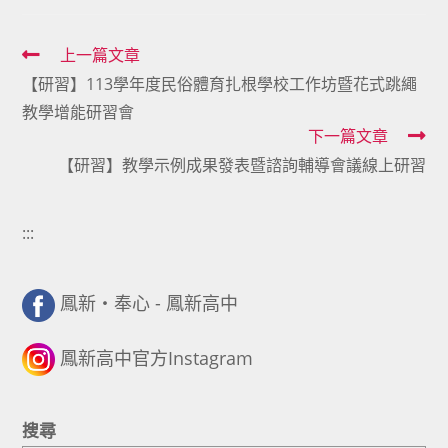
Read
上一篇文章
【研習】113學年度民俗體育扎根學校工作坊暨花式跳繩
more
教學增能研習會
articles
下一篇文章
【研習】教學示例成果發表暨諮詢輔導會議線上研習
:::
鳳新・奉心 - 鳳新高中
鳳新高中官方Instagram
搜尋