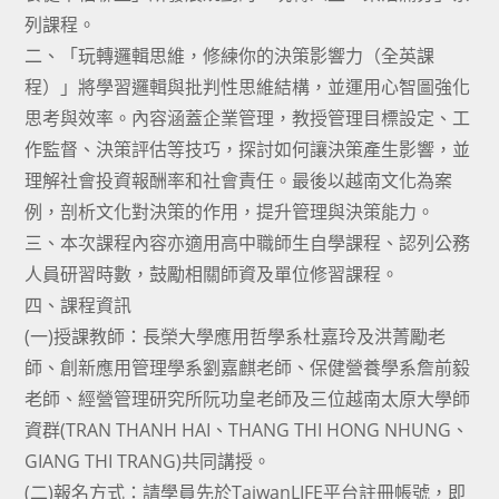
列課程。
二、「玩轉邏輯思維，修練你的決策影響力（全英課
程）」將學習邏輯與批判性思維結構，並運用心智圖強化
思考與效率。內容涵蓋企業管理，教授管理目標設定、工
作監督、決策評估等技巧，探討如何讓決策產生影響，並
理解社會投資報酬率和社會責任。最後以越南文化為案
例，剖析文化對決策的作用，提升管理與決策能力。
三、本次課程內容亦適用高中職師生自學課程、認列公務
人員研習時數，鼓勵相關師資及單位修習課程。
四、課程資訊
(一)授課教師：長榮大學應用哲學系杜嘉玲及洪菁勵老
師、創新應用管理學系劉嘉麒老師、保健營養學系詹前毅
老師、經營管理研究所阮功皇老師及三位越南太原大學師
資群(TRAN THANH HAI、THANG THI HONG NHUNG、
GIANG THI TRANG)共同講授。
(二)報名方式：請學員先於TaiwanLIFE平台註冊帳號，即