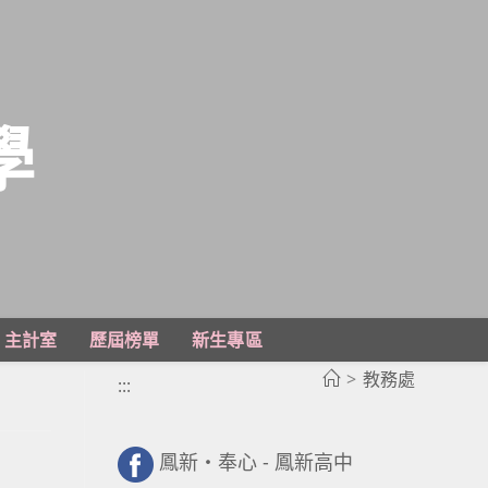
學
主計室
歷屆榜單
新生專區
>
教務處
:::
鳳新・奉心 - 鳳新高中