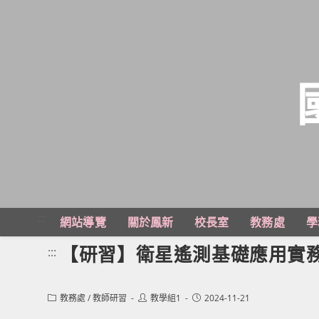
跳
轉
至
主
:::
網站導覽
關於鳳新
校長室
教務處
學
要
內
【研習】衛星遙測基礎應用實
:::
容
Post
Post
Post
教務處
/
教師研習
教學組1
2024-11-21
category:
author:
published: