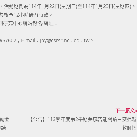
期間為114年1月22日(星期三)至114年1月23日(星期四)。
共核予12小時研習時數。
遙測研究中心網站報名(網址：
；E-mail：joy@csrsr.ncu.edu.tw。
下一篇文
勵金
【公告】113學年度第2學期美感智能閱讀－安妮
申請
教師招