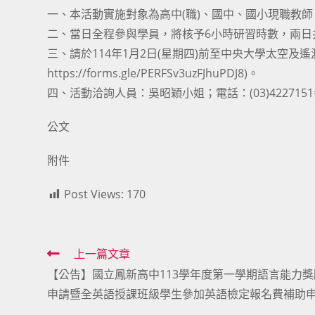
一、本活動實施對象為高中(職)、國中、國小現職教師，活動
二、當日全程參與學員，將核予6小時研習時數，兩日
三、請於114年1月2日(星期四)前至中央大學太空及
https://forms.gle/PERFSv3uzFJhuPDJ8)。
四、活動洽詢人員：吳昭穎小姐；電話：(03)4227151#57602
公文
附件
Post Views:
170
Read
上一篇文章
【公告】國立鳳新高中113學年度第一學期語言能力獎
more
申請暨全英語授課班級學生參加英語檢定報名費補助
articles