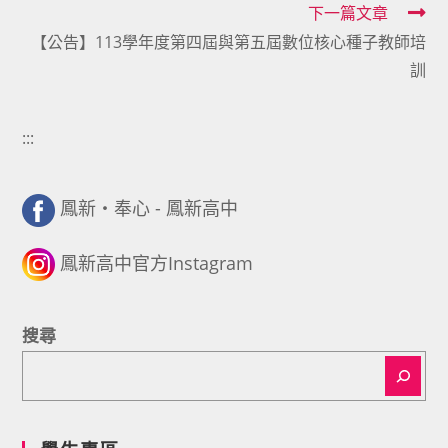
下一篇文章
articles
【公告】113學年度第四屆與第五屆數位核心種子教師培
訓
:::
鳳新・奉心 - 鳳新高中
鳳新高中官方Instagram
搜尋