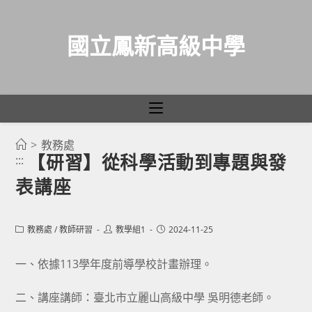
國立鳳新高級中學
>
教務處
跳
【研習】從科學活動到專題與發
:::
轉
表講座
至
主
要
Post
Post
Post
教務處
/
教師研習
教學組1
2024-11-25
category:
author:
published:
內
容
一、依據113學年度前導學校計畫辦理。
二、講座講師：臺北市立麗山高級中學 吳明德老師。