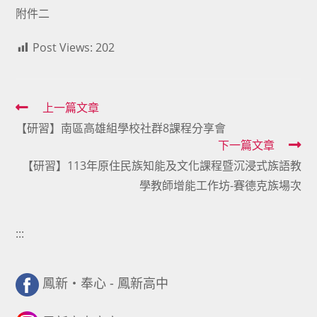
附件二
Post Views:
202
Read
上一篇文章
【研習】南區高雄組學校社群8課程分享會
more
下一篇文章
articles
【研習】113年原住民族知能及文化課程暨沉浸式族語教
學教師增能工作坊-賽德克族場次
:::
鳳新・奉心 - 鳳新高中