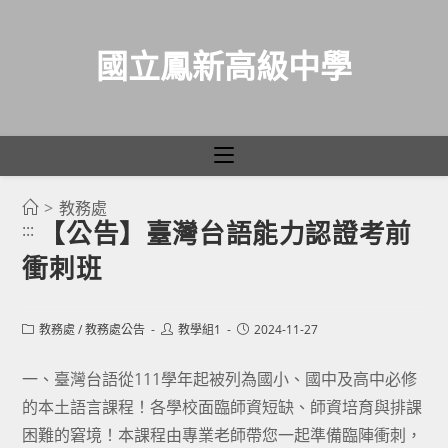
國立鳳新高級中學
>
教務處
跳
【公告】臺灣台語能力認證考前
:::
轉
衝刺班
至
主
要
Post
Post
Post
教務處
/
教務處公告
教學組1
2024-11-27
category:
author:
published:
內
容
一、臺灣台語從111學年起被列為國小、國中及高中必修
的本土語言課程！各學校面臨師資短缺、師資培育與排課
困難的窘境！本課程由專業老師帶您一起準備臨陣衝刺，