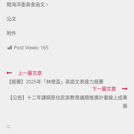
閱海洋委員會函文。
公文
附件
Post Views:
165
Read
上一篇文章
【競賽】2025年「林燈盃」英語文表達力競賽
more
下一篇文章
articles
【公告】十二年課綱原住民族教育議題推廣計畫線上成果
展
:::