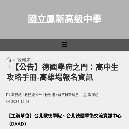
國立鳳新高級中學
>
教務處
跳
【公告】德國學府之門：高中生
:::
轉
攻略手冊-高雄場報名資訊
至
主
要
Post
Post
教務處
/
教務處公告
/
教學組
/
首頁最新消息
教學組
category:
author:
內
Post
2024-12-03
published:
容
【主辦單位】台北歌德學院、台北德國學術交流資訊中心
（DAAD）