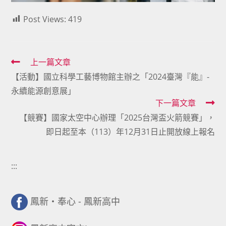
Post Views:
419
Read
上一篇文章
【活動】國立科學工藝博物館主辦之「2024臺灣『能』-
more
永續能源創意展」
articles
下一篇文章
【競賽】國家太空中心辦理「2025台灣盃火箭競賽」，
即日起至本（113）年12月31日止開放線上報名
:::
鳳新・奉心 - 鳳新高中