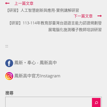
Read
上一篇文章
【研習】人工智慧創新與應用-實例講解研習
more
下一篇文章
articles
【研習】113-114年教育部臺灣台語語言能力認證規劃發
展電腦化施測種子教師培訓研習
:::
鳳新・奉心 - 鳳新高中
鳳新高中官方Instagram
搜尋