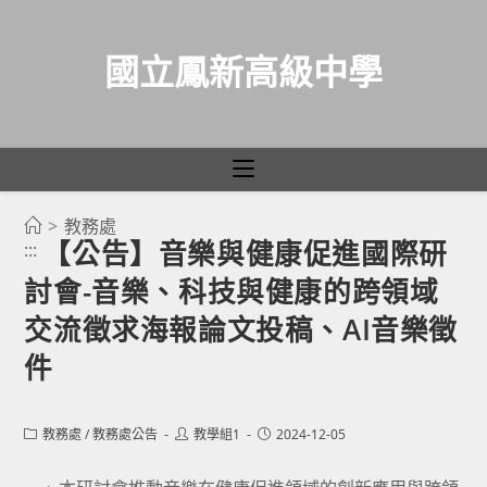
國立鳳新高級中學
>
教務處
跳
【公告】音樂與健康促進國際研
:::
轉
討會-音樂、科技與健康的跨領域
至
主
交流徵求海報論文投稿、AI音樂徵
要
件
內
容
Post
Post
Post
教務處
/
教務處公告
教學組1
2024-12-05
category:
author:
published: