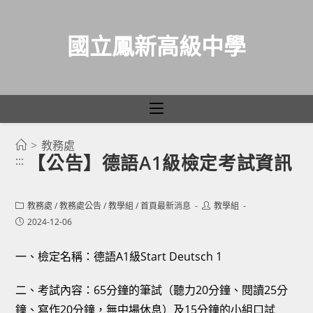
國立鳳新高級中學
>
教務處
跳
【公告】德語A1級檢定考試資訊
:::
轉
至
主
Post
Post
教務處
/
教務處公告
/
教學組
/
首頁最新消息
教學組
category:
author:
Post
2024-12-06
要
published:
內
一、檢定名稱：德語A1級Start Deutsch 1
容
二、考試內容：65分鐘的筆試（聽力20分鐘、閱讀25分
鐘、寫作20分鐘，無中場休息）及15分鐘的小組口試