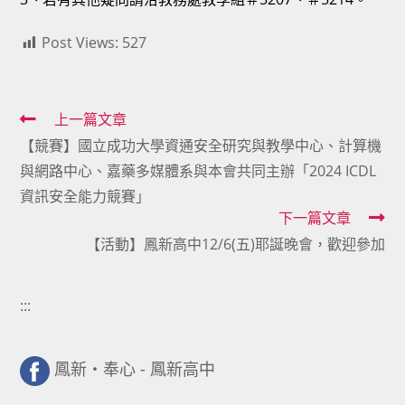
Post Views:
527
Read
上一篇文章
【競賽】國立成功大學資通安全研究與教學中心、計算機
more
與網路中心、嘉藥多媒體系與本會共同主辦「2024 ICDL
articles
資訊安全能力競賽」
下一篇文章
【活動】鳳新高中12/6(五)耶誕晚會，歡迎參加
:::
鳳新・奉心 - 鳳新高中