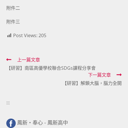
附件二
附件三
Post Views:
205
Read
上一篇文章
【研習】南區高優學校聯合SDGs課程分享會
more
下一篇文章
articles
【研習】解鎖大腦，腦力全開
:::
鳳新・奉心 - 鳳新高中