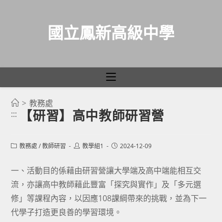
國立鳳新高級中學
>
教務處
跳
【研習】高中教師研習營
:::
轉
至
主
Post
Post
Post
教務處
/
教師研習
教學組1
2024-12-09
category:
author:
published:
要
一、活動目的係藉由研習營讓大學端及高中端能相互交
內
流，亦讓高中教師藉此豐富「探究與實作」及「多元選
容
修」等課程內容，以因應108課綱帶來的挑戰，並為下一
代學子打造更良善的學習環境。