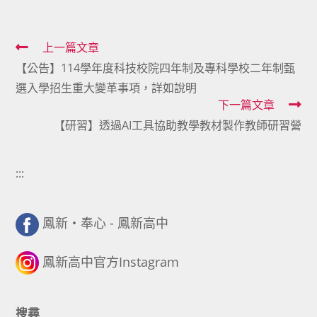
Read
上一篇文章
【公告】114學年度科技校院四年制及專科學校二年制甄
more
選入學招生重大變革事項，詳如說明
articles
下一篇文章
【研習】透過AI工具協助教學教材製作教師研習營
:::
鳳新・奉心 - 鳳新高中
鳳新高中官方Instagram
搜尋