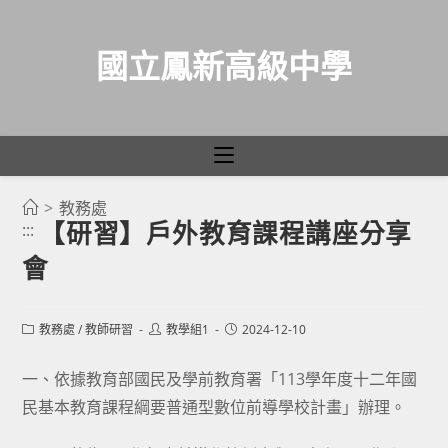
國立鳳新高級中學
>
教務處
跳
【研習】戶外教育課程講座分享
:::
轉
會
至
主
要
Post
Post
Post
教務處
/
教師研習
教學組1
2024-12-10
category:
author:
published:
內
容
一、依據教育部國民及學前教育署「113學年度十二年國
民基本教育課程綱要普通型數位前導學校計畫」辦理。