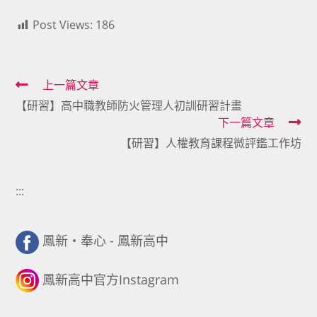
Post Views:
186
Read
上一篇文章
【研習】高中職教師防火管理人初訓研習計畫
more
下一篇文章
articles
【研習】人權教育課程微評鑑工作坊
:::
鳳新・奉心 - 鳳新高中
鳳新高中官方Instagram