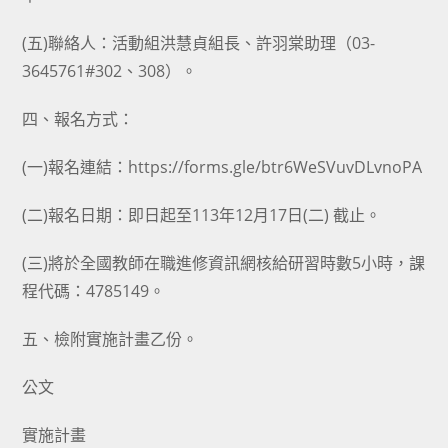
(五)聯絡人：活動組洪慧貞組長、許羽棠助理（03-
3645761#302、308）。
四、報名方式：
(一)報名連結：https://forms.gle/btr6WeSVuvDLvnoPA
(二)報名日期：即日起至113年12月17日(二) 截止。
(三)將於全國教師在職進修資訊網核給研習時數5小時，課
程代碼：4785149。
五、檢附實施計畫乙份。
公文
實施計畫