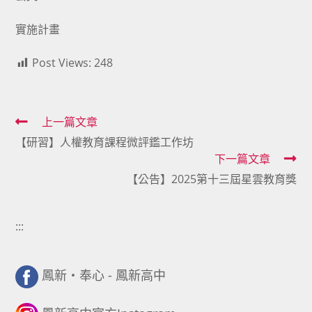
實施計畫
Post Views:
248
Read
上一篇文章
【研習】人權教育課程微評鑑工作坊
more
下一篇文章
articles
【公告】2025第十三屆星雲教育獎
:::
鳳新・奉心 - 鳳新高中