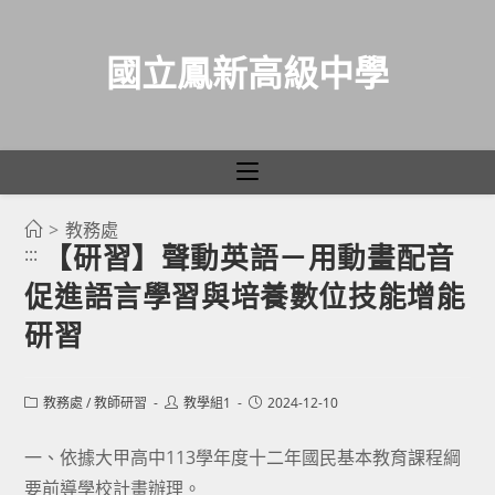
國立鳳新高級中學
>
教務處
跳
【研習】聲動英語－用動畫配音
:::
轉
促進語言學習與培養數位技能增能
至
主
研習
要
內
Post
Post
Post
教務處
/
教師研習
教學組1
2024-12-10
容
category:
author:
published:
一、依據大甲高中113學年度十二年國民基本教育課程綱
要前導學校計畫辦理。