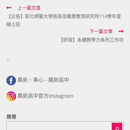
Read
上一篇文章
【公告】彰化師範大學技術及職業教育研究所114學年度
more
碩士班
articles
下一篇文章
【研習】永續教學力系列工作坊
:::
鳳新・奉心 - 鳳新高中
鳳新高中官方Instagram
搜尋