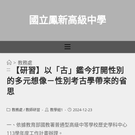
國立鳳新高級中學
>
教務處
跳
【研習】以「古」鑑今打開性別
:::
轉
的多元想像－性別考古學帶來的省
至
主
思
要
內
Post
Post
Post
教務處
/
教師研習
教學組1
2024-12-23
容
category:
author:
published:
一、依據教育部國教署普通型高級中等學校歷史學科中心
113學年度工作計畫辦理。