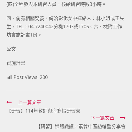
(四)全程參與本研習人員，核給研習時數3小時。
四、倘有相關疑義，請洽彰化女中連絡人：林小姐或王先
生，TEL：04-7240042分機1703或1706。六、檢附工作
坊實施計畫1份。
公文
實施計畫
Post Views:
200
Read
上一篇文章
【研習】114年教師與海寒假研習營
more
下一篇文章
articles
【研習】媒體識讀／素養中區諮輔暨分享會