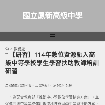
國立鳳新高級中學
>
教務處
跳
【研習】114年數位資源融入高
:::
轉
級中等學校學生學習扶助教師培訓
至
主
研習
要
內
Post
Post
Post
教務處
/
教師研習
教學組1
2024-12-26
容
category:
author:
published:
一、為配合教育部「推動中小學數位學習精進方案」，並
促進高級中等學校運用數位科技辦理學生學習扶助方案，