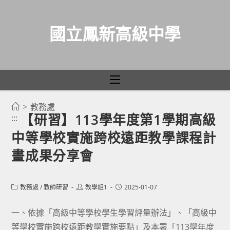
國立鳳新高級中學
>
教務處
跳
【研習】113學年度第1學期高級
:::
轉
中等學校實施跨校遠距教學課程計
至
主
畫成果分享會
要
內
Post
Post
Post
教務處
/
教師研習
教學組1
2025-01-07
容
category:
author:
published:
一、依據「高級中等學校學生學習評量辦法」、「高級中
等學校實施跨校遠距教學實施要點」及本署「113學年度