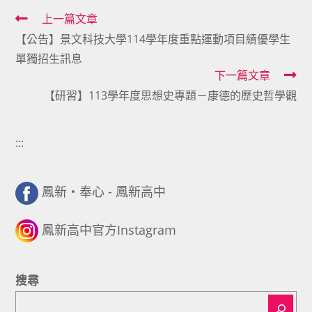
Read
上一篇文章
【公告】景文科技大學114學年度重點運動項目績優學生
more
單獨招生訊息
articles
下一篇文章
【研習】113學年度思想史專題－康德的歷史哲學觀
:::
鳳新・奉心 - 鳳新高中
鳳新高中官方Instagram
搜尋