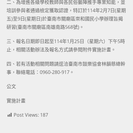
二、為增進各級學校教師與各民俗藝陣推手專業知能，並
培訓參與者通過檢定獲取認證，特訂於114年2月7日(星期
五)至9日(星期日)於臺南市關廟區崇和國民小學辦理旨揭
研習(臺南市關廟區南雄南路568號)。
三、報名日期即日起至114年1月25日（星期六）下午5時
止，相關活動辦法及報名方式請參閱附件實施計畫。
四、若有活動相關問題請逕洽臺南市鼓樂協會林韻慈總幹
事，聯絡電話：0960-280-917。
公文
實施計畫
Post Views:
187