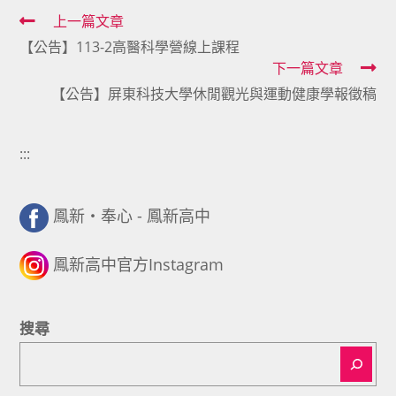
Read
上一篇文章
【公告】113-2高醫科學營線上課程
more
下一篇文章
articles
【公告】屏東科技大學休閒觀光與運動健康學報徵稿
:::
鳳新・奉心 - 鳳新高中
鳳新高中官方Instagram
搜尋