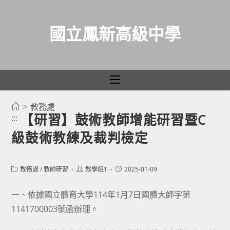
國立鳳新高級中學
>
教務處
跳
【研習】鼓術教師增能研習暨C
:::
轉
級鼓術教練及裁判檢定
至
主
要
Post
Post
Post
教務處
/
教師研習
教學組1
2025-01-09
category:
author:
published:
內
容
一、依據國立體育大學114年1月7日國體大師字第
1141700003號函辦理。