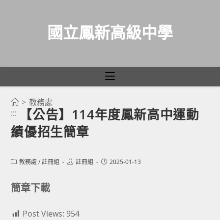
國立鳳新高級中學
>
教務處
跳
【公告】114年度鳳新高中運動
:::
轉
績優招生簡章
至
主
要
Post
Post
Post
教務處
/
註冊組
註冊組
2025-01-13
category:
author:
published:
內
容
簡章下載
Post Views:
954