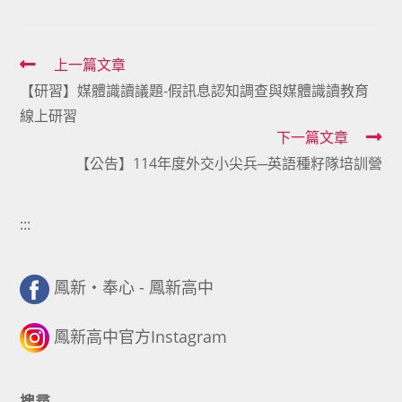
Read
上一篇文章
【研習】媒體識讀議題-假訊息認知調查與媒體識讀教育
more
線上研習
articles
下一篇文章
【公告】114年度外交小尖兵─英語種籽隊培訓營
:::
鳳新・奉心 - 鳳新高中
鳳新高中官方Instagram
搜尋