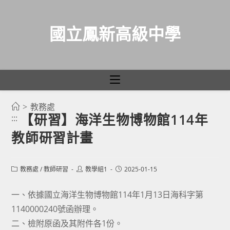
國立鳳新高級中學
>
教務處
跳
【研習】海洋生物博物館114年
:::
轉
教師研習計畫
至
主
要
Post
Post
Post
教務處
/
教師研習
教學組1
2025-01-15
category:
author:
published:
內
容
一、依據國立海洋生物博物館114年1月13日海科字第
1140000240號函辦理。
二、檢附原函及其附件各1份。