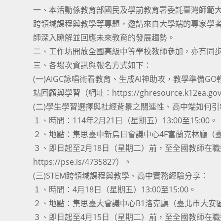
一、本活動係教育部國民及學前教育署委託臺灣師範大
跨領域課程與教學等專題，邀請來自大學端的專家學
師深入瞭解並回應未來教育的發展趨勢。
二、工作坊開放全國高級中等學校教師參加，亦有同
三、各場次資訊與報名方式如下：
(一)AIGC詠唱術看教育、生成AI神助攻，教學準備G
站回顧與學習（網址：https://ghresource.k12ea.gov
(二)學生學習選擇與社經背景之關連性、高中端如何
１、時間：114年2月21日（星期五）13:00至15:00。
２、地點：集思臺中新烏日會議中心4F富蘭克林廳（
３、即日起至2月18日（星期二）前，至全國教師在職進
https://pse.is/4735827）。
(三)STEM跨領域課程與教學、高中實務經驗分享：
１、時間：4月18日（星期五）13:00至15:00。
２、地點：集思臺大會議中心B1洛克廳（臺北市大安
３、即日起至4月15日（星期二）前，至全國教師在職進