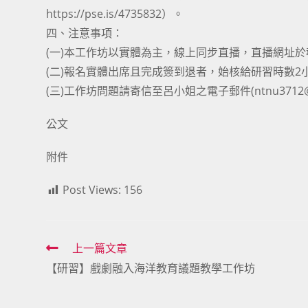
https://pse.is/4735832）。
四、注意事項：
(一)本工作坊以實體為主，線上同步直播，直播網址
(二)報名實體出席且完成簽到退者，始核給研習時數
(三)工作坊問題請寄信至呂小姐之電子郵件(ntnu3712@gs
公文
附件
Post Views:
156
Read
上一篇文章
【研習】戲劇融入海洋教育議題教學工作坊
more
articles