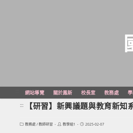
跳
轉
至
主
:::
網站導覽
關於鳳新
校長室
教務處
學
要
內
【研習】新興議題與教育新知
:::
容
Post
Post
Post
教務處
/
教師研習
教學組1
2025-02-07
category:
author:
published: