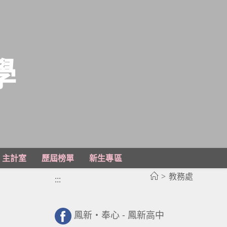
學
主計室
歷屆榜單
新生專區
>
教務處
:::
鳳新・奉心 - 鳳新高中