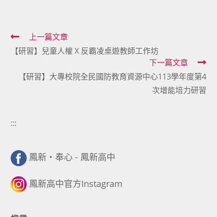
Read
上一篇文章
【研習】兒童人權 X 反霸凌桌遊教師工作坊
more
下一篇文章
articles
【研習】大專校院全民國防教育資源中心113學年度第4
次增能培力研習
:::
鳳新・奉心 - 鳳新高中
鳳新高中官方Instagram