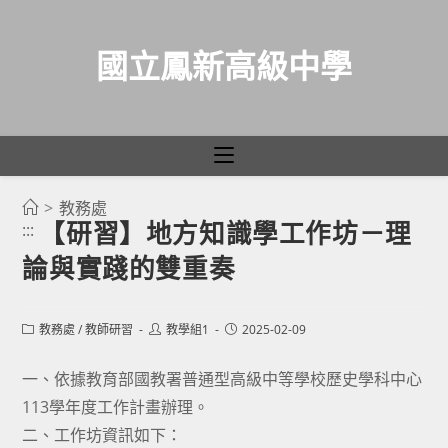
國立鳳新高級中學
>
教務處
跳
【研習】地方知識學工作坊－理
:::
轉
論與實踐的雙重奏
至
主
要
Post
Post
Post
教務處
/
教師研習
教學組1
2025-02-09
category:
author:
published:
內
容
一、依據教育部國教署普通型高級中等學校歷史學科中心
113學年度工作計畫辦理。
二、工作坊資訊如下：