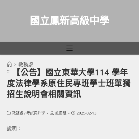
國立鳳新高級中學
>
教務處
跳
【公告】國立東華大學114 學年
:::
轉
度法律學系原住民專班學士班單獨
至
主
招生說明會相關資訊
要
內
Post
Post
Post
教務處
/
考試與升學
註冊組
2025-02-13
容
category:
author:
published:
說明：