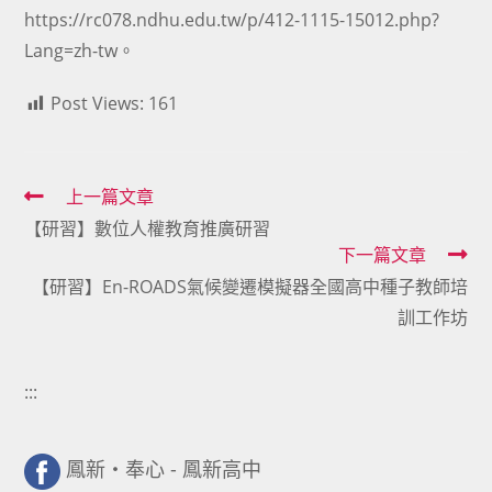
https://rc078.ndhu.edu.tw/p/412-1115-15012.php?
Lang=zh-tw
。
Post Views:
161
Read
上一篇文章
【研習】數位人權教育推廣研習
more
下一篇文章
articles
【研習】En-ROADS氣候變遷模擬器全國高中種子教師培
訓工作坊
:::
鳳新・奉心 - 鳳新高中